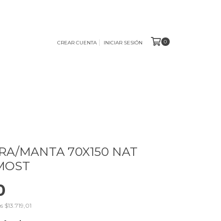
0
CREAR CUENTA
INICIAR SESIÓN
A/MANTA 70X150 NAT
MOST
0
os
$13.719,01