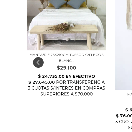
65X170
MANTA/PIE 75X210CM TUSSOR C/FLECOS
BLANC...
$29.100
MA
6,67