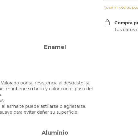
No sé mi código pos
Compra p
Tus datos 
Cambios y
Enamel
Si no te gu
. Valorado por su resistencia al desgaste, su
mel mantiene su brillo y color con el paso del
.
s:
 el esmalte puede astillarse o agrietarse.
 suave para evitar dañar su superficie.
Aluminio