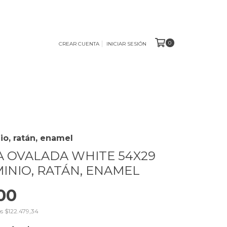
0
CREAR CUENTA
INICIAR SESIÓN
, ratán, enamel
 OVALADA WHITE 54X29
INIO, RATÁN, ENAMEL
00
os
$122.479,34