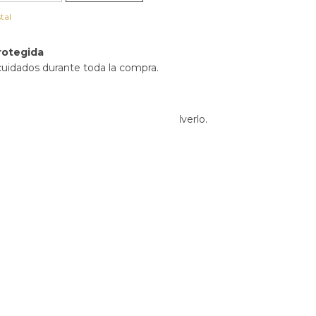
tal
rotegida
cuidados durante toda la compra.
 devoluciones
sta, podés cambiarlo por otro o devolverlo.