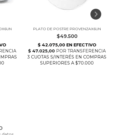
OX6UN
PLATO DE POSTRE PROVENZAX6UN
SALSER
$49.500
O
 datos