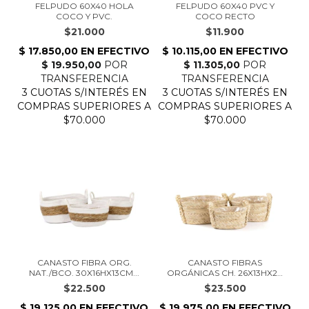
FELPUDO 60X40 HOLA
FELPUDO 60X40 PVC Y
COCO Y PVC.
COCO RECTO
$21.000
$11.900
CANASTO FIBRA ORG.
CANASTO FIBRAS
NAT./BCO. 30X16HX13CM...
ORGÁNICAS CH. 26X13HX20
C...
$22.500
$23.500