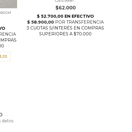
C/ESTAMP...
$62.000
160CM
3
c
3,33
O
 datos