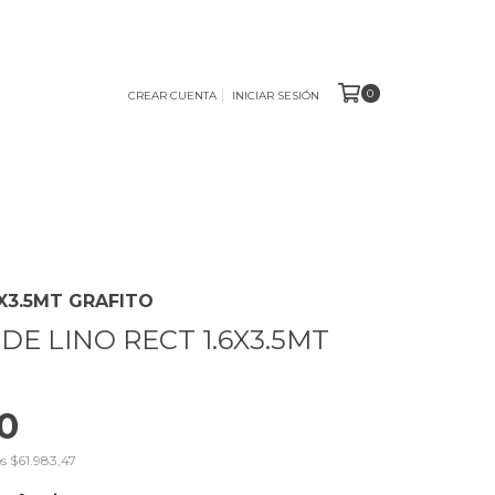
0
CREAR CUENTA
INICIAR SESIÓN
6X3.5MT GRAFITO
DE LINO RECT 1.6X3.5MT
0
os
$61.983,47