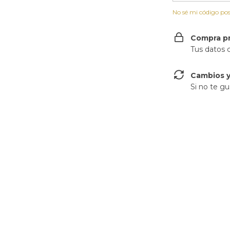
No sé mi código pos
Compra p
Tus datos 
Cambios y
Si no te gu