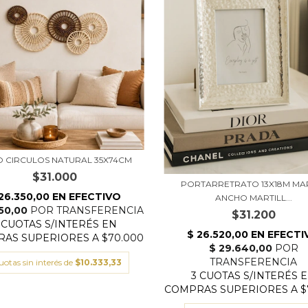
O CIRCULOS NATURAL 35X74CM
$31.000
PORTARRETRATO 13X18M M
ANCHO MARTILL...
$31.200
uotas sin interés de
$10.333,33