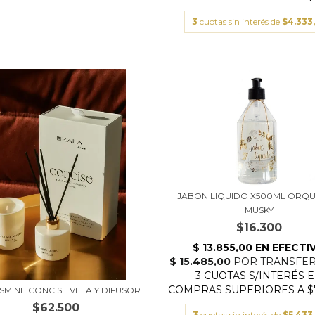
3
cuotas sin interés de
$4.333
JABON LIQUIDO X500ML ORQU
MUSKY
$16.300
ASMINE CONCISE VELA Y DIFUSOR
$62.500
3
cuotas sin interés de
$5.433