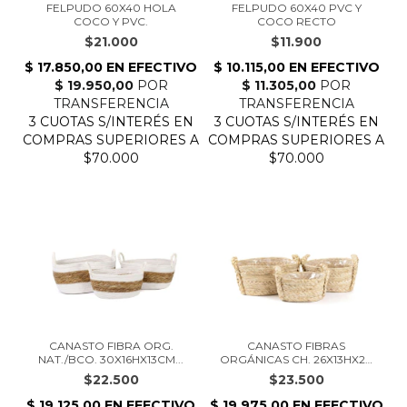
FELPUDO 60X40 HOLA
FELPUDO 60X40 PVC Y
COCO Y PVC.
COCO RECTO
$21.000
$11.900
CANASTO FIBRA ORG.
CANASTO FIBRAS
NAT./BCO. 30X16HX13CM...
ORGÁNICAS CH. 26X13HX20
C...
$22.500
$23.500