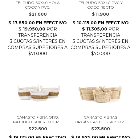
FELPUDO 60X40 HOLA
FELPUDO 60X40 PVC Y
COCO Y PVC.
COCO RECTO
$21.000
$11.900
CANASTO FIBRA ORG.
CANASTO FIBRAS
NAT./BCO. 30X16HX13CM...
ORGÁNICAS CH. 26X13HX20
C...
$22.500
$23.500