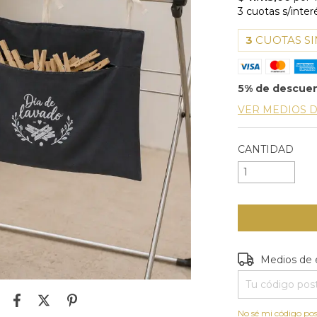
3
CUOTAS SI
5% de descue
VER MEDIOS 
CANTIDAD
Entregas para e
Medios de 
No sé mi código pos