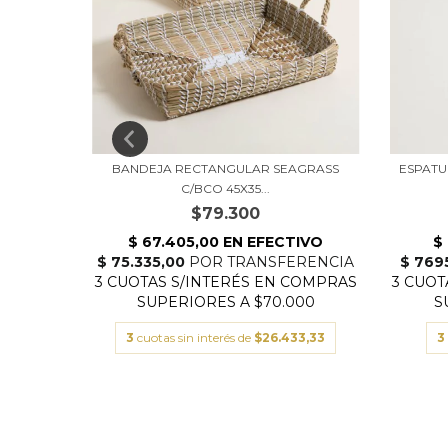
-MANGO
BANDEJA RECTANGULAR SEAGRASS
ESPAT
C/BCO 45X35...
$79.300
00
3
cuotas sin interés de
$26.433,33
3