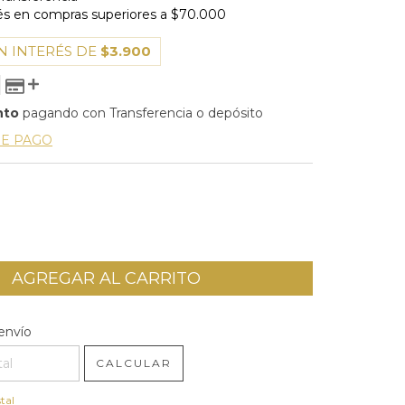
N INTERÉS DE
$3.900
nto
pagando con Transferencia o depósito
DE PAGO
l CP:
CAMBIAR CP
envío
CALCULAR
tal