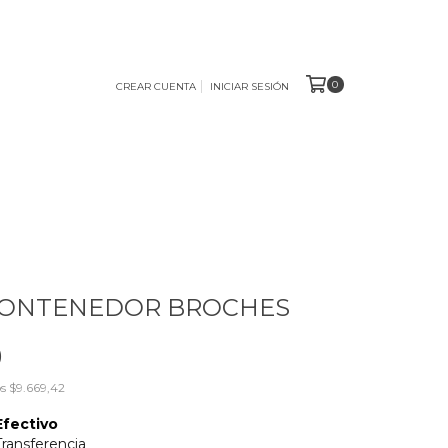
0
CREAR CUENTA
INICIAR SESIÓN
CONTENEDOR BROCHES
0
os
$9.669,42