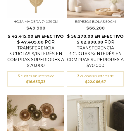
HOJA MADERA 74X29CM
ESPEJOS BOLAS 50CM
$49.900
$66.200
3
cuotas sin interés de
3
cuotas sin interés de
$16.633,33
$22.066,67