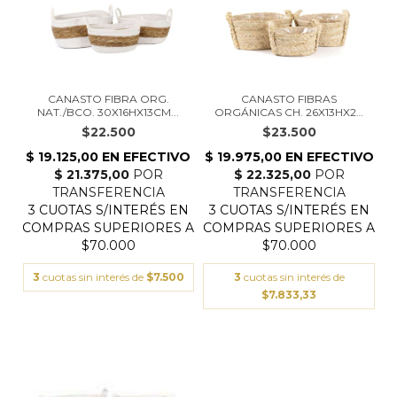
CANASTO FIBRA ORG.
CANASTO FIBRAS
NAT./BCO. 30X16HX13CM...
ORGÁNICAS CH. 26X13HX20
C...
$22.500
$23.500
3
cuotas sin interés de
$7.500
3
cuotas sin interés de
$7.833,33